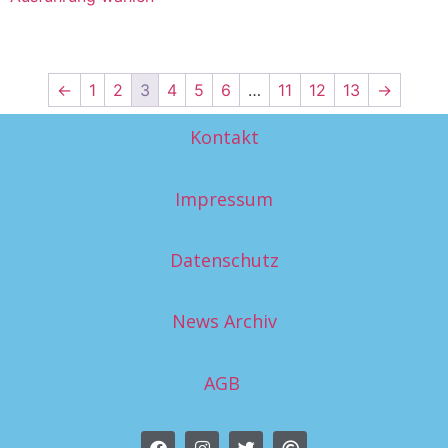
←
1
2
3
4
5
6
…
11
12
13
→
Kontakt
Impressum
Datenschutz
News Archiv
AGB