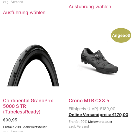
zzgl.
Versand
Ausführung wählen
Ausführung wählen
Angebot!
Continental GrandPrix
Crono MTB CX3.5
5000 S TR
€
189,00
(TubelessReady)
€
170,00
€
90,95
Enthält 20% Mehrwertsteuer
zzgl.
Versand
Enthält 20% Mehrwertsteuer
zzgl.
Versand