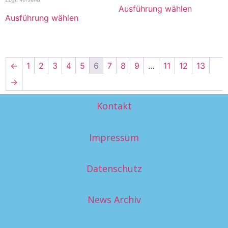
Ausführung wählen
Ausführung wählen
←
1
2
3
4
5
6
7
8
9
…
11
12
13
→
Kontakt
Impressum
Datenschutz
News Archiv