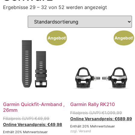
Ergebnisse 29 – 32 von 52 werden angezeigt
Angebot!
Angebot!
Garmin Quickfit-Armband ,
Garmin Rally RK210
26mm
€
1.099,99
€
49,99
€
689,89
€
49,98
Enthält 20% Mehrwertsteuer
zzgl.
Versand
Enthält 20% Mehrwertsteuer