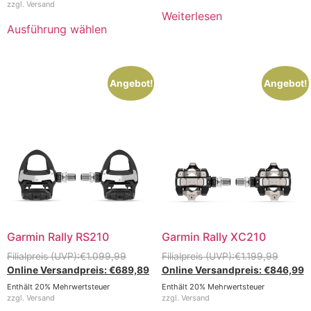
zzgl.
Versand
Weiterlesen
Ausführung wählen
Angebot!
Angebot!
Garmin Rally RS210
Garmin Rally XC210
€
1.099,99
€
1.199,99
€
689,89
€
846,99
Enthält 20% Mehrwertsteuer
Enthält 20% Mehrwertsteuer
zzgl.
Versand
zzgl.
Versand