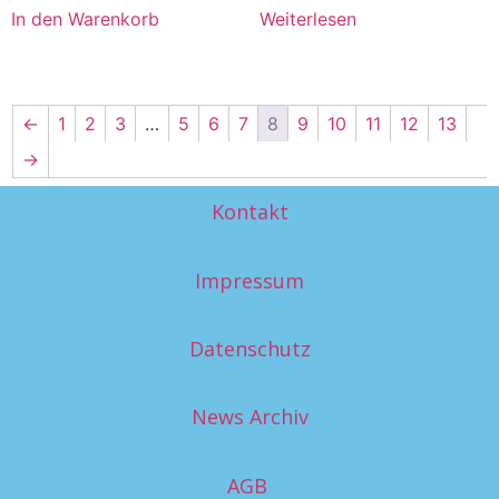
In den Warenkorb
Weiterlesen
←
1
2
3
…
5
6
7
8
9
10
11
12
13
→
Kontakt
Impressum
Datenschutz
News Archiv
AGB