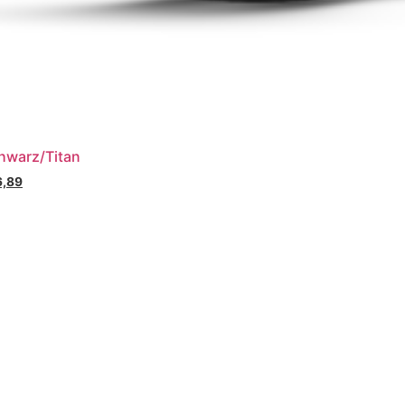
hwarz/Titan
6,89