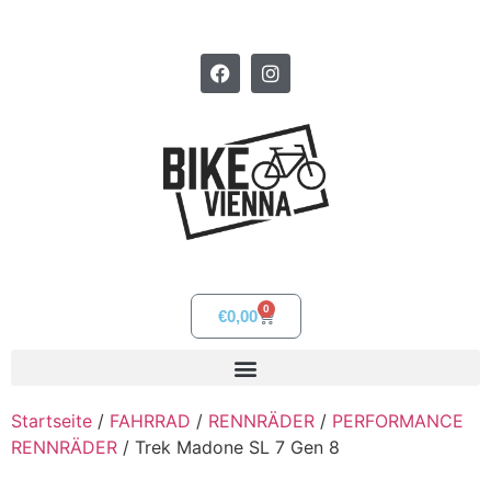
0
€
0,00
Startseite
/
FAHRRAD
/
RENNRÄDER
/
PERFORMANCE
RENNRÄDER
/ Trek Madone SL 7 Gen 8