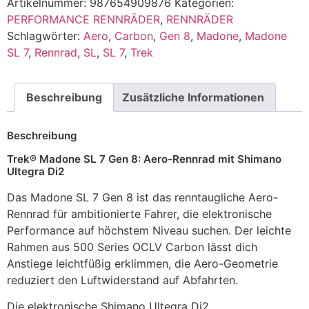
Artikelnummer:
987654909876
Kategorien:
PERFORMANCE RENNRÄDER
,
RENNRÄDER
Schlagwörter:
Aero
,
Carbon
,
Gen 8
,
Madone
,
Madone
SL 7
,
Rennrad
,
SL
,
SL 7
,
Trek
Beschreibung
Zusätzliche Informationen
Beschreibung
Trek® Madone SL 7 Gen 8: Aero-Rennrad mit Shimano
Ultegra Di2
Das Madone SL 7 Gen 8 ist das renntaugliche Aero-
Rennrad für ambitionierte Fahrer, die elektronische
Performance auf höchstem Niveau suchen. Der leichte
Rahmen aus 500 Series OCLV Carbon lässt dich
Anstiege leichtfüßig erklimmen, die Aero-Geometrie
reduziert den Luftwiderstand auf Abfahrten.
Die elektronische Shimano Ultegra Di2