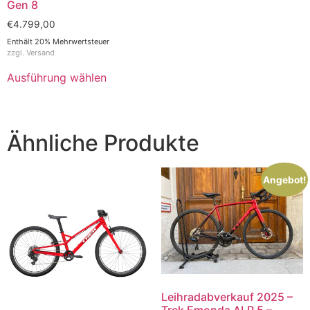
Gen 8
€
4.799,00
Enthält 20% Mehrwertsteuer
zzgl.
Versand
Ausführung wählen
Ähnliche Produkte
Angebot!
Leihradabverkauf 2025 –
Trek Emonda ALR 5 –