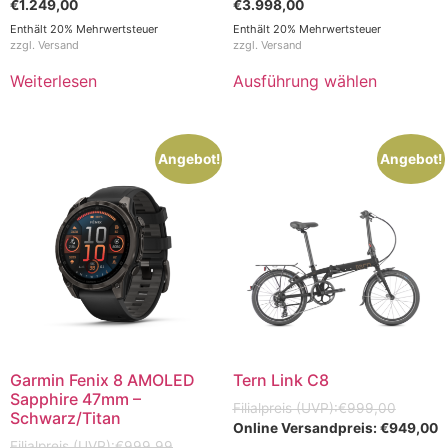
€
1.249,00
€
3.998,00
Enthält 20% Mehrwertsteuer
Enthält 20% Mehrwertsteuer
zzgl.
Versand
zzgl.
Versand
Weiterlesen
Ausführung wählen
Angebot!
Angebot!
Garmin Fenix 8 AMOLED
Tern Link C8
Sapphire 47mm –
€
999,00
Schwarz/Titan
€
949,00
€
999,99