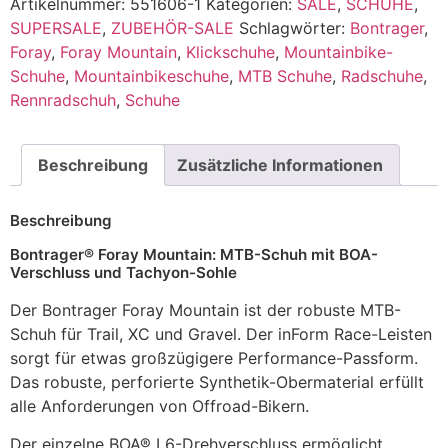
Artikelnummer:
551606-1
Kategorien:
SALE
,
SCHUHE
,
SUPERSALE
,
ZUBEHÖR-SALE
Schlagwörter:
Bontrager
,
Foray
,
Foray Mountain
,
Klickschuhe
,
Mountainbike-
Schuhe
,
Mountainbikeschuhe
,
MTB Schuhe
,
Radschuhe
,
Rennradschuh
,
Schuhe
Beschreibung
Zusätzliche Informationen
Beschreibung
Bontrager® Foray Mountain: MTB-Schuh mit BOA-
Verschluss und Tachyon-Sohle
Der Bontrager Foray Mountain ist der robuste MTB-
Schuh für Trail, XC und Gravel. Der inForm Race-Leisten
sorgt für etwas großzügigere Performance-Passform.
Das robuste, perforierte Synthetik-Obermaterial erfüllt
alle Anforderungen von Offroad-Bikern.
Der einzelne BOA® L6-Drehverschluss ermöglicht