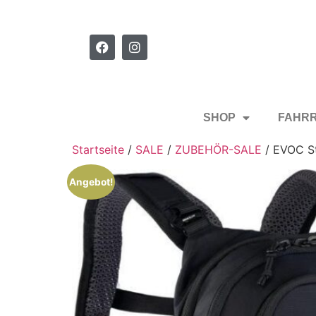
SHOP
FAHR
Startseite
/
SALE
/
ZUBEHÖR-SALE
/ EVOC St
Angebot!