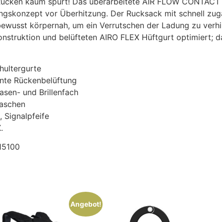
Rücken kaum spürt! Das überarbeitete AIR FLOW CONTACT 
ftungskonzept vor Überhitzung. Der Rucksack mit schnell
usst körpernah, um ein Verrutschen der Ladung zu verhin
struktion und belüfteten AIRO FLEX Hüftgurt optimiert; d
hultergurte
nte Rückenbelüftung
asen- und Brillenfach
taschen
, Signalpfeife
.
15100
Angebot!