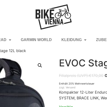
RAD
GARMIN WORLD
KLEIDUNG
ZUBE
age 12L black
EVOC Stag
€
170,00
Enthält 20% Mehrwertsteuer
zzgl.
Versand
Kompakter 12-Liter Endu
SYSTEM, BRACE LINK, Werkz
Vorrätig