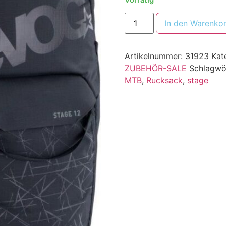
In den Warenko
Artikelnummer:
31923
Kat
ZUBEHÖR-SALE
Schlagwö
MTB
,
Rucksack
,
stage