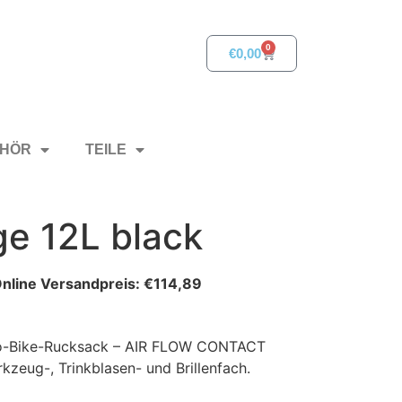
0
€
0,00
HÖR
TEILE
e 12L black
€
114,89
ro-Bike-Rucksack – AIR FLOW CONTACT
eug-, Trinkblasen- und Brillenfach.