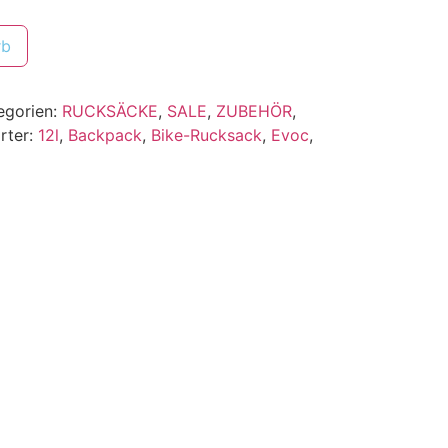
rb
egorien:
RUCKSÄCKE
,
SALE
,
ZUBEHÖR
,
rter:
12l
,
Backpack
,
Bike-Rucksack
,
Evoc
,