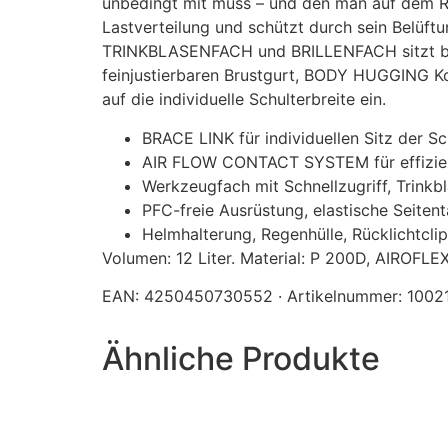
unbedingt mit muss – und den man auf dem 
Lastverteilung und schützt durch sein Belü
TRINKBLASENFACH und BRILLENFACH sitzt bew
feinjustierbaren Brustgurt, BODY HUGGING Kon
auf die individuelle Schulterbreite ein.
BRACE LINK für individuellen Sitz der Sc
AIR FLOW CONTACT SYSTEM für effizie
Werkzeugfach mit Schnellzugriff, Trinkbl
PFC-freie Ausrüstung, elastische Seiten
Helmhalterung, Regenhülle, Rücklichtclip
Volumen: 12 Liter. Material: P 200D, AIROFLEX
EAN: 4250450730552 · Artikelnummer: 1002
Ähnliche Produkte