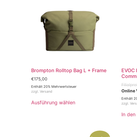
Brompton Rolltop Bag L + Frame
EVOC R
Commut
€
175,00
Enthält 20% Mehrwertsteuer
zzgl.
Versand
Enthält 2
Ausführung wählen
zzgl.
Ver
In den