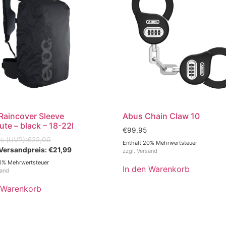
aincover Sleeve
Abus Chain Claw 10
e – black – 18-22l
€
99,95
€
22,00
Enthält 20% Mehrwertsteuer
€
21,99
zzgl.
Versand
0% Mehrwertsteuer
In den Warenkorb
sand
 Warenkorb