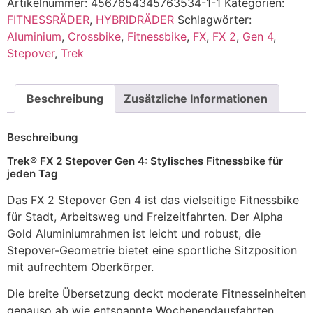
Artikelnummer:
4567654345763534-1-1
Kategorien:
FITNESSRÄDER
,
HYBRIDRÄDER
Schlagwörter:
Aluminium
,
Crossbike
,
Fitnessbike
,
FX
,
FX 2
,
Gen 4
,
Stepover
,
Trek
Beschreibung
Zusätzliche Informationen
Beschreibung
Trek® FX 2 Stepover Gen 4: Stylisches Fitnessbike für
jeden Tag
Das FX 2 Stepover Gen 4 ist das vielseitige Fitnessbike
für Stadt, Arbeitsweg und Freizeitfahrten. Der Alpha
Gold Aluminiumrahmen ist leicht und robust, die
Stepover-Geometrie bietet eine sportliche Sitzposition
mit aufrechtem Oberkörper.
Die breite Übersetzung deckt moderate Fitnesseinheiten
genauso ab wie entspannte Wochenendausfahrten.