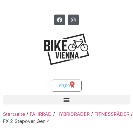
0
€
0,00
Startseite
/
FAHRRAD
/
HYBRIDRÄDER
/
FITNESSRÄDER
/
FX 2 Stepover Gen 4